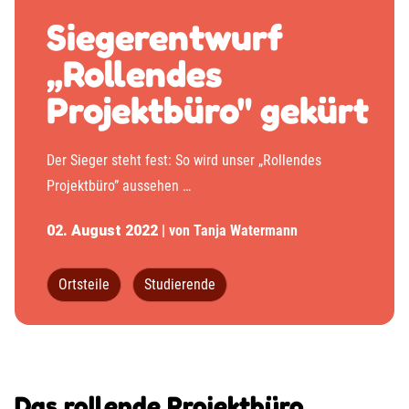
Siegerentwurf
„Rollendes
Projektbüro" gekürt
Der Sieger steht fest: So wird unser „Rollendes
Projektbüro” aussehen …
02. August 2022
| von Tanja Watermann
Ortsteile
Studierende
Das rollende Projektbüro