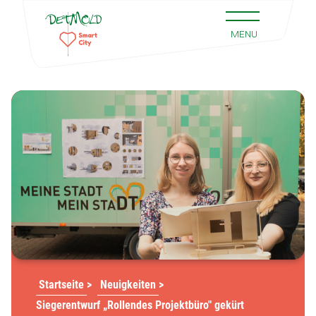
Startseite
>
Neuigkeiten
>
Siegerentwurf „Rollendes Projektbüro" gekürt