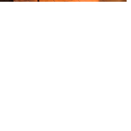
r Digitalen Erlebnisreihe mit den QR-Codes vertraut gemacht und