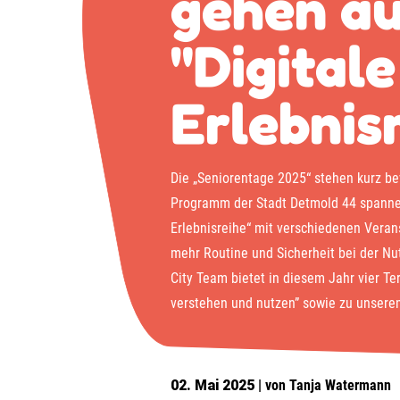
gehen a
"Digitale
Erlebnisr
Die „Seniorentage 2025“ stehen kurz be
Programm der Stadt Detmold 44 spannen
Erlebnisreihe“ mit verschiedenen Verans
mehr Routine und Sicherheit bei der Nu
City Team bietet in diesem Jahr vier 
verstehen und nutzen” sowie zu unsere
02. Mai 2025
| von Tanja Watermann