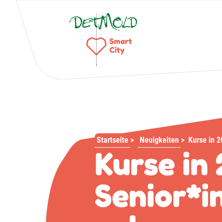
Startseite
>
Neuigkeiten
>
Kurse in 2
Kurse in 
Senior*i